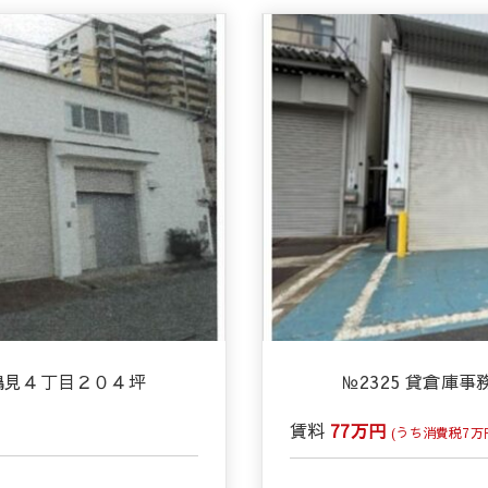
区鶴見４丁目２０４坪
№2325 貸倉庫
賃料
77万円
(うち消費税7万