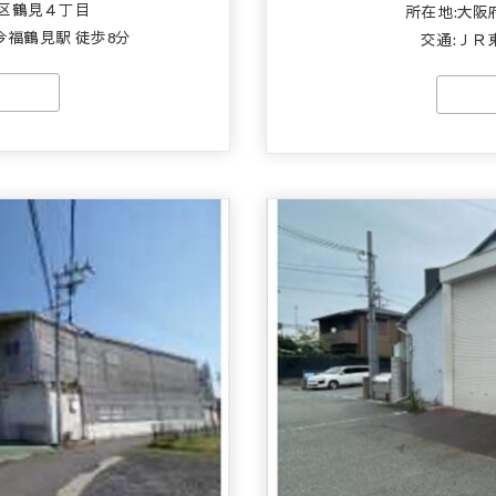
区鶴見４丁目
所在地:大
今福鶴見駅 徒歩8分
交通:
ＪＲ