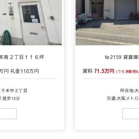
千本南２丁目１１６坪
№2159 貸
0万円
礼金
110万円
賃料
71.5万円
(うち消費税6.
区千本中２丁目
所在地:
 徒歩12分
交通:
大阪メトロ