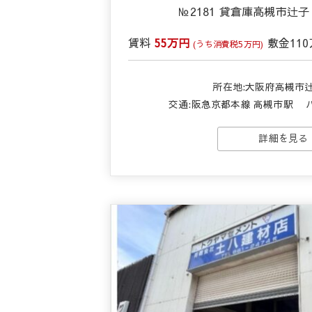
№2181 貸倉庫高槻市辻
賃料
55万円
敷金
11
(うち消費税5万円)
所在地:大阪府高槻市
交通:
阪急京都本線 高槻市駅
バ
詳細を見る