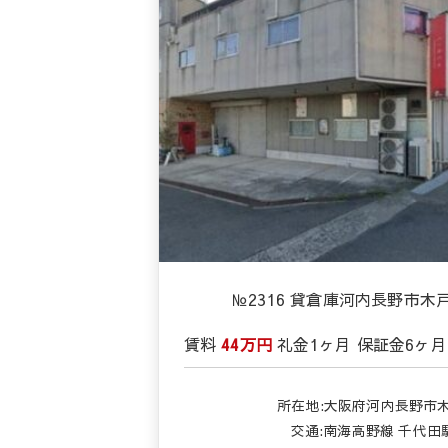
№2316 貸倉庫河内長野市
賃料
44万円
礼金
1ヶ月
保証金
6ヶ月
所在地:大阪府河内長野市
交通:
南海高野線 千代田駅