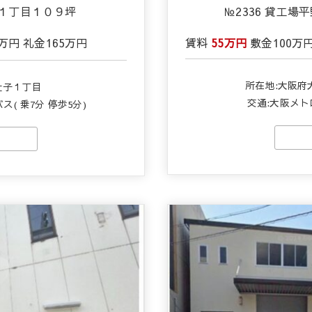
子１丁目１０９坪
№2336 貸工
0万円
礼金
165万円
賃料
55万円
敷金
100万
所在地:大阪府
辻子１丁目
交通:
大阪メト
ス( 乗7分 停歩5分)