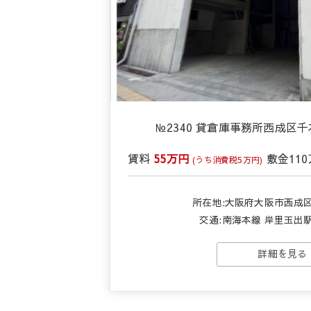
№2340 貸倉庫事務所西成区
賃料
55万円
敷金
11
(うち消費税5万円)
所在地:大阪府大阪市西成
交通:
南海本線 岸里玉出駅
詳細を見る