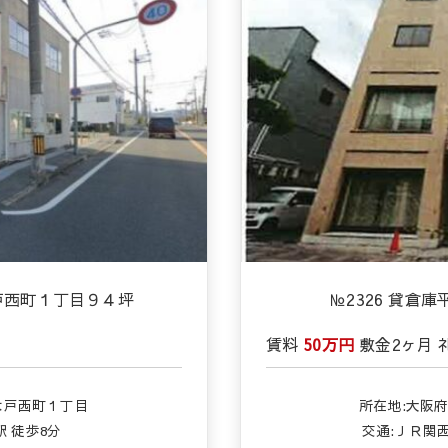
木戸西町１丁目９４坪
№2326 貸倉
賃料
50万円
敷金
2ヶ月
木戸西町１丁目
所在地:大阪
 徒歩8分
交通:
ＪＲ関西