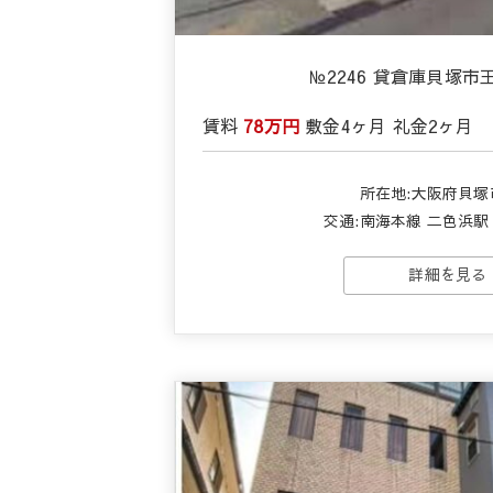
№2246 貸倉庫貝塚
賃料
78万円
敷金
4ヶ月
礼金
2ヶ月
所在地:大阪府貝塚
交通:
南海本線 二色浜駅 
詳細を見る