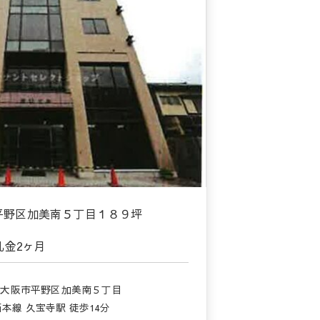
庫平野区加美南５丁目１８９坪
礼金
2ヶ月
府大阪市平野区加美南５丁目
本線 久宝寺駅 徒歩14分