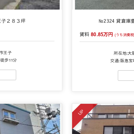
市王子２８３坪
№2324 貸倉
賃料
80.85万円
(うち消費税7
市王子
所在地:
徒歩11分
交通:
阪急宝
UP