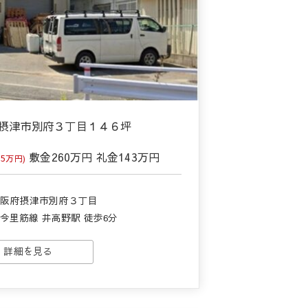
倉庫摂津市別府３丁目１４６坪
敷金
260万円
礼金
143万円
5万円)
大阪府摂津市別府３丁目
今里筋線 井高野駅 徒歩6分
詳細を見る