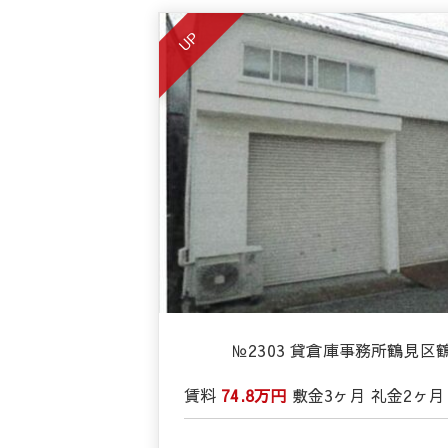
UP
№2303 貸倉庫事務所鶴見
賃料
74.8万円
敷金
3ヶ月
礼金
2ヶ月