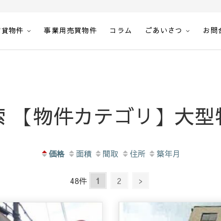
賃貸物件
事業用売買物件
コラム
ごあいさつ
お問
空室一覧・空間計画エステート
索 【物件カテゴリ】大型
価格
面積
間取
住所
築年月
48
件
1
2
>