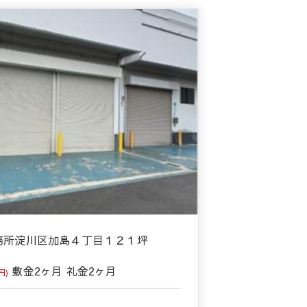
事務所淀川区加島４丁目１２１坪
敷金
2ヶ月
礼金
2ヶ月
円)