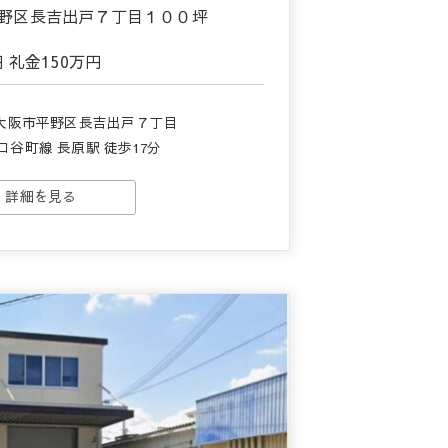
場平野区長吉出戸７丁目１００坪
円
礼金
150万円
大阪市平野区長吉出戸７丁目
ロ谷町線 長原駅 徒歩17分
詳細を見る