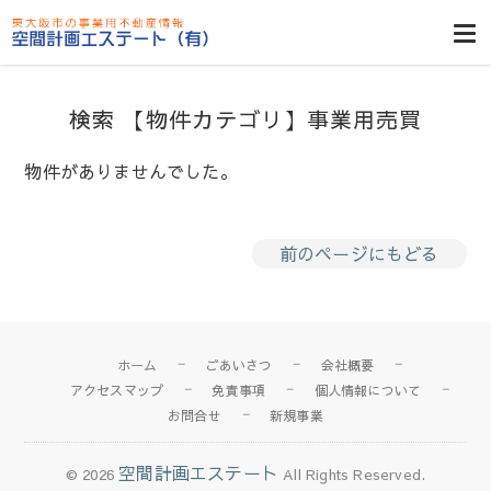
東大阪貸倉
庫・貸し工
場・賃貸事務
検索 【物件カテゴリ】事業用売買
所・空室一
覧・空間計画
物件がありませんでした。
エステート
前のページにもどる
ホーム
ごあいさつ
会社概要
アクセスマップ
免責事項
個人情報について
お問合せ
新規事業
空間計画エステート
© 2026
All Rights Reserved.