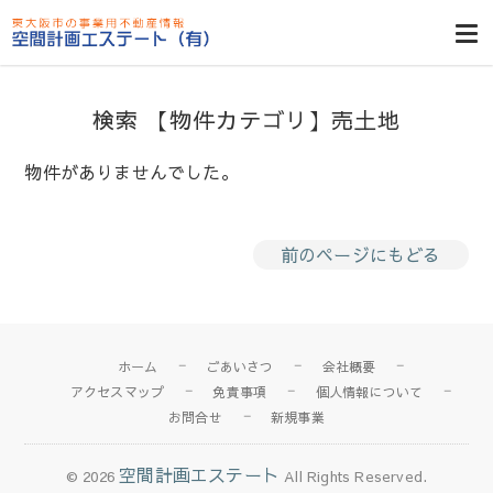
東大阪貸倉
庫・貸し工
場・賃貸事務
検索 【物件カテゴリ】売土地
所・空室一
覧・空間計画
物件がありませんでした。
エステート
前のページにもどる
ホーム
ごあいさつ
会社概要
アクセスマップ
免責事項
個人情報について
お問合せ
新規事業
空間計画エステート
© 2026
All Rights Reserved.