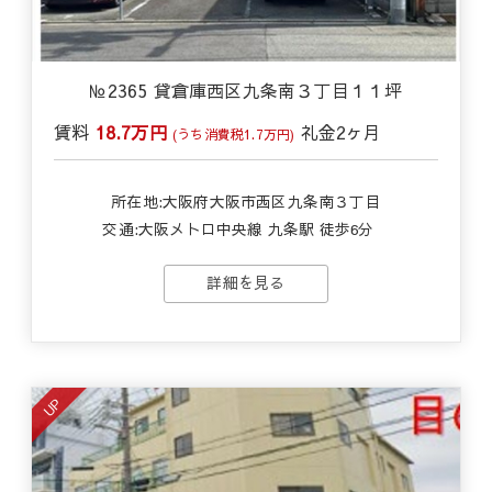
№2365 貸倉庫西区九条南３丁目１１坪
賃料
18.7万円
礼金
2ヶ月
(うち消費税1.7万円)
所在地:大阪府大阪市西区九条南３丁目
交通:
大阪メトロ中央線 九条駅 徒歩6分
詳細を見る
UP