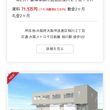
賃料
71.5万円
敷金
2ヶ月
(うち消費税6.5万円)
礼金
2ヶ月
所在地:大阪府大阪市浪速区桜川２丁目
交通:
大阪メトロ千日前線 桜川駅 徒歩5分
詳細を見る
NEW