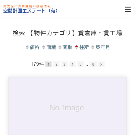
東大阪貸倉
庫・貸し工
場・賃貸事務
検索 【物件カテゴリ】貸倉庫・貸工場
所・空室一
覧・空間計画
価格
面積
間取
住所
築年月
エステート
179
件
..
1
2
3
4
5
6
>