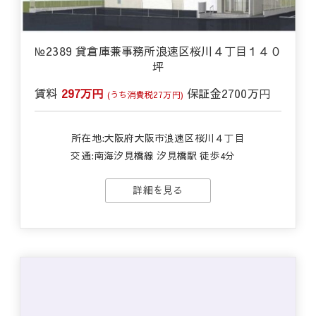
№2389 貸倉庫兼事務所浪速区桜川４丁目１４０
坪
賃料
297万円
保証金
2700万円
(うち消費税27万円)
所在地:大阪府大阪市浪速区桜川４丁目
交通:
南海汐見橋線 汐見橋駅 徒歩4分
詳細を見る