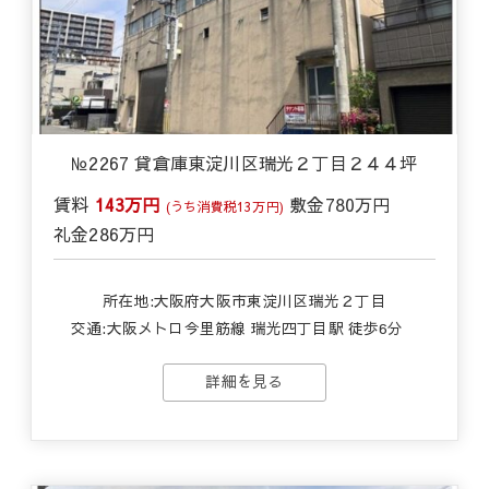
№2267 貸倉庫東淀川区瑞光２丁目２４４坪
賃料
143万円
敷金
780万円
(うち消費税13万円)
礼金
286万円
所在地:大阪府大阪市東淀川区瑞光２丁目
交通:
大阪メトロ今里筋線 瑞光四丁目駅 徒歩6分
詳細を見る