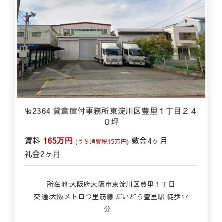
№2364 貸倉庫付事務所東淀川区豊里１丁目２４
０坪
賃料
165万円
敷金
4ヶ月
(うち消費税15万円)
礼金
2ヶ月
所在地:大阪府大阪市東淀川区豊里１丁目
交通:
大阪メトロ今里筋線 だいどう豊里駅 徒歩17
分