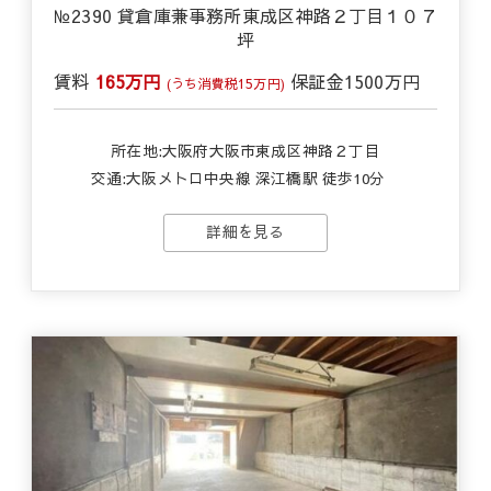
№2390 貸倉庫兼事務所東成区神路２丁目１０７
坪
賃料
165万円
保証金
1500万円
(うち消費税15万円)
所在地:大阪府大阪市東成区神路２丁目
交通:
大阪メトロ中央線 深江橋駅 徒歩10分
詳細を見る