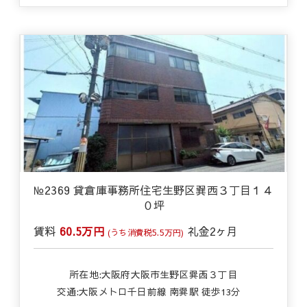
№2369 貸倉庫事務所住宅生野区巽西３丁目１４
０坪
賃料
60.5万円
礼金
2ヶ月
(うち消費税5.5万円)
所在地:大阪府大阪市生野区巽西３丁目
交通:
大阪メトロ千日前線 南巽駅 徒歩13分