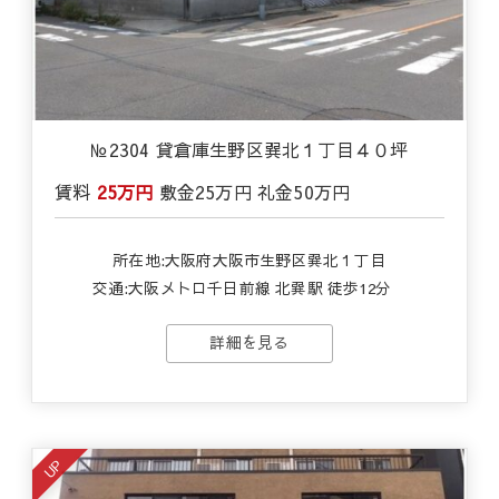
№2304 貸倉庫生野区巽北１丁目４０坪
賃料
25万円
敷金
25万円
礼金
50万円
所在地:大阪府大阪市生野区巽北１丁目
交通:
大阪メトロ千日前線 北巽駅 徒歩12分
詳細を見る
UP