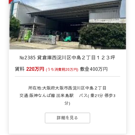
№2385 貸倉庫西淀川区中島２丁目１２３坪
賃料
220万円
敷金
400万円
(うち消費税20万円)
所在地:大阪府大阪市西淀川区中島２丁目
交通:
阪神なんば線 出来島駅
バス( 乗21分 停歩3
分)
詳細を見る