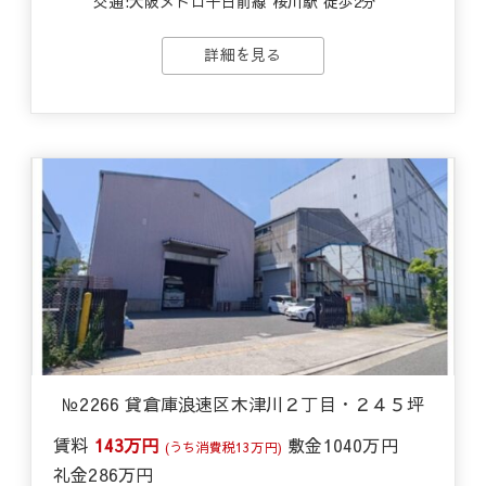
交通:
大阪メトロ千日前線 桜川駅 徒歩2分
詳細を見る
№2266 貸倉庫浪速区木津川２丁目・２４５坪
賃料
143万円
敷金
1040万円
(うち消費税13万円)
礼金
286万円