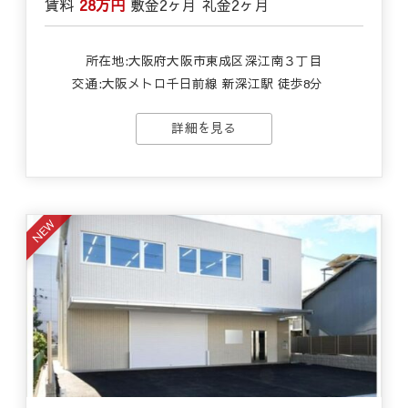
賃料
28万円
敷金
2ヶ月
礼金
2ヶ月
所在地:大阪府大阪市東成区深江南３丁目
交通:
大阪メトロ千日前線 新深江駅 徒歩8分
詳細を見る
NEW