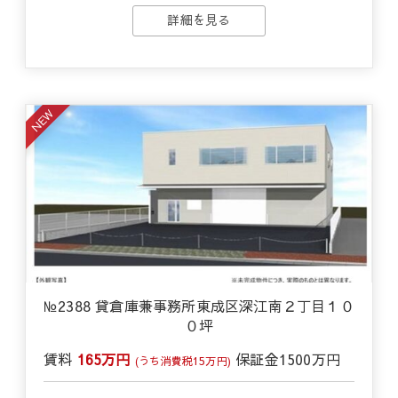
詳細を見る
NEW
№2388 貸倉庫兼事務所東成区深江南２丁目１０
０坪
賃料
165万円
保証金
1500万円
(うち消費税15万円)