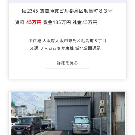
№2345 貸倉庫貸ビル都島区毛馬町８３坪
賃料
45万円
敷金
135万円
礼金
45万円
所在地:大阪府大阪市都島区毛馬町５丁目
交通:
ＪＲおおさか東線 城北公園通駅
詳細を見る