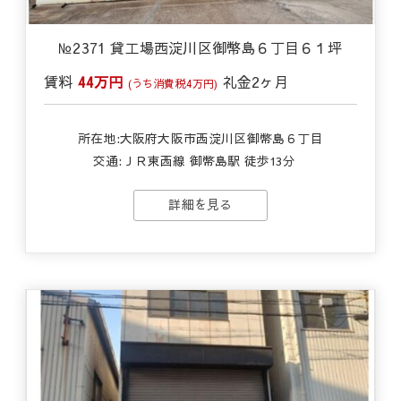
№2371 貸工場西淀川区御幣島６丁目６１坪
賃料
44万円
礼金
2ヶ月
(うち消費税4万円)
所在地:大阪府大阪市西淀川区御幣島６丁目
交通:
ＪＲ東西線 御幣島駅 徒歩13分
詳細を見る