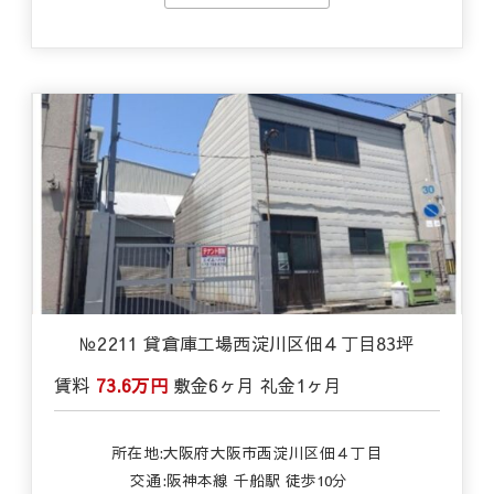
№2211 貸倉庫工場西淀川区佃４丁目83坪
賃料
73.6万円
敷金
6ヶ月
礼金
1ヶ月
所在地:大阪府大阪市西淀川区佃４丁目
交通:
阪神本線 千船駅 徒歩10分