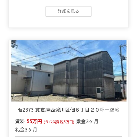
詳細を見る
№2373 貸倉庫西淀川区佃６丁目２０坪＋空地
賃料
55万円
敷金
3ヶ月
(うち消費税5万円)
礼金
3ヶ月