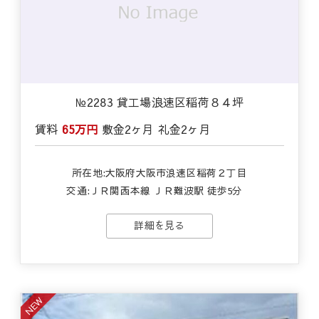
№2283 貸工場浪速区稲荷８４坪
賃料
65万円
敷金
2ヶ月
礼金
2ヶ月
所在地:大阪府大阪市浪速区稲荷２丁目
交通:
ＪＲ関西本線 ＪＲ難波駅 徒歩5分
詳細を見る
NEW