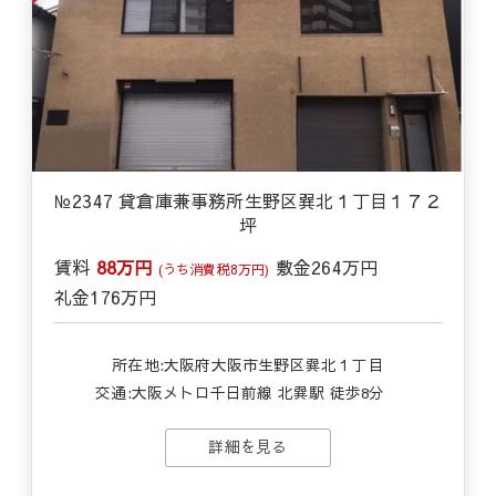
№2347 貸倉庫兼事務所生野区巽北１丁目１７２
坪
賃料
88万円
敷金
264万円
(うち消費税8万円)
礼金
176万円
所在地:大阪府大阪市生野区巽北１丁目
交通:
大阪メトロ千日前線 北巽駅 徒歩8分
詳細を見る