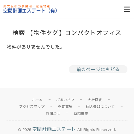
東大阪貸倉
庫・貸し工
場・賃貸事務
検索 【物件タグ】コンパクトオフィス
所・空室一
覧・空間計画
物件がありませんでした。
エステート
前のページにもどる
ホーム
ごあいさつ
会社概要
アクセスマップ
免責事項
個人情報について
お問合せ
新規事業
空間計画エステート
© 2026
All Rights Reserved.