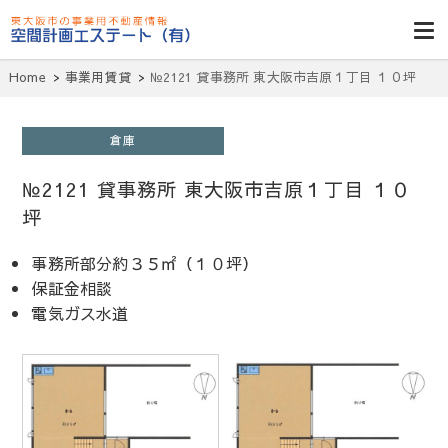
東大阪貸倉
庫・貸し工
Home
事業用賃貸
№2121 貸事務所 東大阪市吉原１丁目 １０坪
場・賃貸事務
所・空室一
倉庫
覧・空間計画
№2121 貸事務所 東大阪市吉原１丁目 １０
エステート
坪
事務所部分約３５㎡（１０坪）
保証金相談
電気ガス水
道