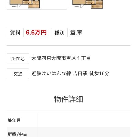
1
/
1
6.6万円
倉庫
賃料
種別
大阪府東大阪市吉原１丁目
所在地
近鉄けいはんな線 吉田駅 徒歩16分
交通
物件詳細
築年月
新築/中古