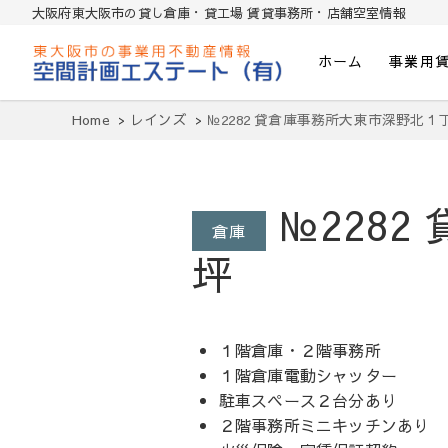
大阪府東大阪市の貸し倉庫・貸工場 賃貸事務所・店舗空室情報
ホーム
事業用
東大阪貸倉庫・貸し工場・賃貸事務所・
Home
レインズ
№2282 貸倉庫事務所大東市深野北１
№228
倉庫
坪
１階倉庫・２階事務所
１階倉庫電動シャッター
駐車スペース２台分あり
２階事務所ミニキッチンあり