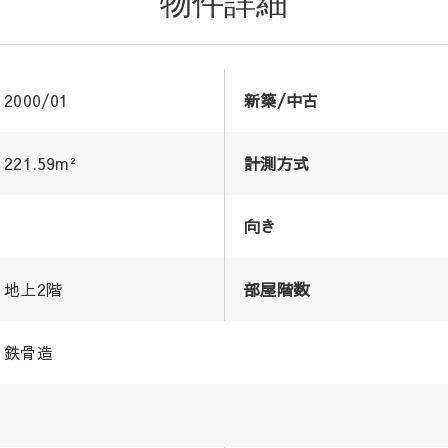
物件詳細
2000/01
新築/中古
221.59m²
計測方式
向き
地上2階
部屋階数
鉄骨造