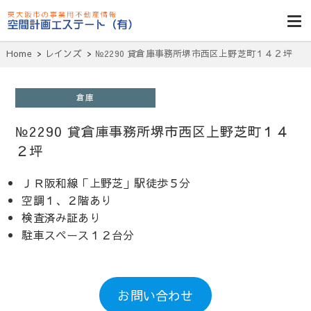
東大阪貸倉
庫・貸し工
Home
レインズ
№2290 貸倉庫事務所堺市西区上野芝町１４２坪
場・賃貸事務
所・空室一
倉庫
覧・空間計画
№2290 貸倉庫事務所堺市西区上野芝町１４
エステート
２坪
ＪＲ阪和線「上野芝」駅徒歩５分
空調１、２階あり
検査済み証あり
駐車スペース１２台分
お問い合わせ