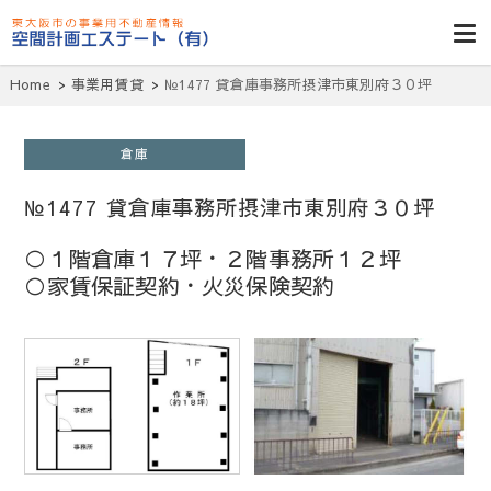
東大阪貸倉
庫・貸し工
Home
事業用賃貸
№1477 貸倉庫事務所摂津市東別府３０坪
場・賃貸事務
所・空室一
倉庫
覧・空間計画
№1477 貸倉庫事務所摂津市東別府３０坪
エステート
○１階倉庫１７坪・２階事務所１２坪
○家賃保証契約・火災保険契約