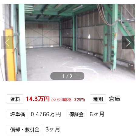
1
/
3
14.3万円
倉庫
賃料
種別
(うち消費税1.3万円)
0.4766万円
6ヶ月
坪単価
保証金
3ヶ月
償却・敷引金