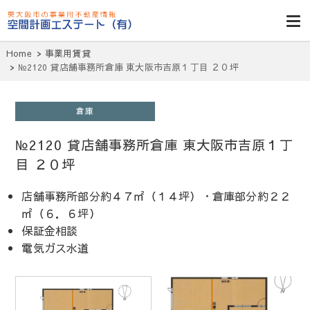
東大阪貸倉
庫・貸し工
Home
事業用賃貸
場・賃貸事務
№2120 貸店舗事務所倉庫 東大阪市吉原１丁目 ２０坪
所・空室一
覧・空間計画
倉庫
エステート
№2120 貸店舗事務所倉庫 東大阪市吉原１丁
目 ２０坪
店舗事務所部分約４７㎡（１４坪）・倉庫部分約２２
㎡（６．６坪）
保証金相談
電気ガス水
道