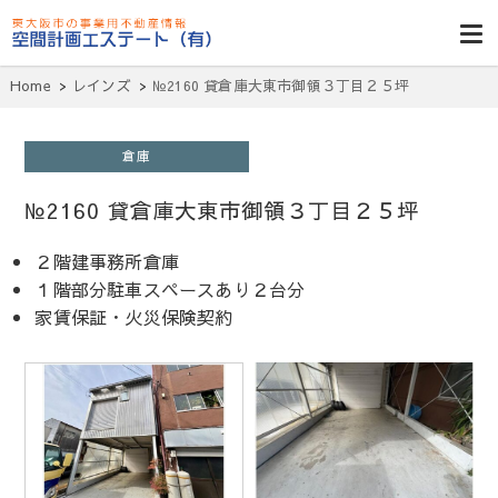
東大阪貸倉
庫・貸し工
Home
レインズ
№2160 貸倉庫大東市御領３丁目２５坪
場・賃貸事務
所・空室一
倉庫
覧・空間計画
№2160 貸倉庫大東市御領３丁目２５坪
エステート
２階建事務所倉庫
１階部分駐車スペースあり２台分
家賃保証・火災保険契約