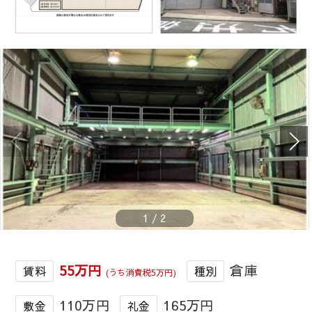
1
/
2
55万円
倉庫
賃料
種別
(うち消費税5万円)
110万円
165万円
敷金
礼金