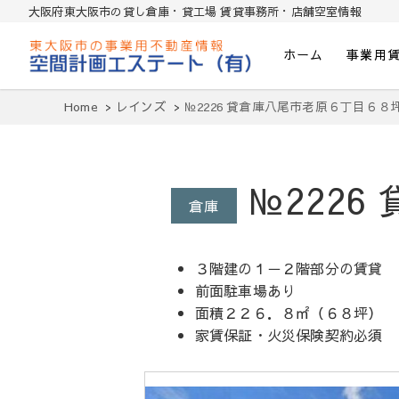
大阪府東大阪市の貸し倉庫・貸工場 賃貸事務所・店舗空室情報
ホーム
事業用
東大阪貸倉庫・貸し工場・賃貸事務所・
Home
レインズ
№2226 貸倉庫八尾市老原６丁目６８
№222
倉庫
３階建の１－２階部分の賃貸
前面駐車場あり
面積２２６．８㎡（６８坪）
家賃保証・火災保険契約必須