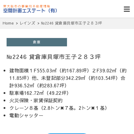
東大阪貸倉
庫・貸し工
Home
レインズ
№2246 貸倉庫貝塚市王子２８３坪
場・賃貸事務
所・空室一
倉庫
覧・空間計画
№2246 貸倉庫貝塚市王子２８３坪
エステート
建物面積１F555.03㎡（約167.89坪）２F39.02㎡（約
11.85坪）他、未登記部分342.29㎡（約103.54坪）合
計936.52㎡（約283.67坪）
駐車場162.72㎡（49.22坪）
火災保険・家賃保証契約
クレーン８基（2.8トン✖７基。2トン✖１基）
電動シャッター