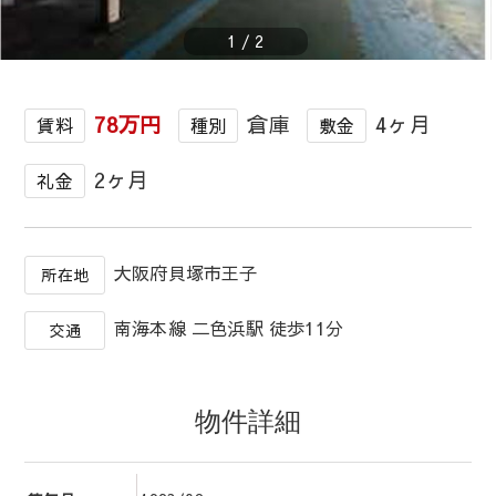
1
/
2
78万円
倉庫
4ヶ月
賃料
種別
敷金
2ヶ月
礼金
大阪府貝塚市王子
所在地
南海本線 二色浜駅 徒歩11分
交通
物件詳細