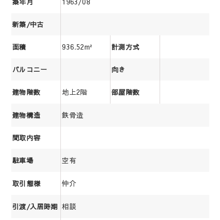
1963/08
築年月
新築/中古
936.52m²
面積
計測方式
バルコニー
向き
地上2階
建物階数
部屋階数
鉄骨造
建物構造
間取内容
空有
駐車場
仲介
取引態様
相談
引渡/入居時期