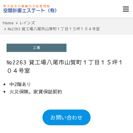
東大阪貸倉
庫・貸し工
Home
レインズ
場・賃貸事務
№2263 貸工場八尾市山賀町１丁目１５坪１０４号室
所・空室一
覧・空間計画
工場
エステート
№2263 貸工場八尾市山賀町１丁目１５坪１
０４号室
中2階あり
火災保険。家賃保証契約
お問い合わせ