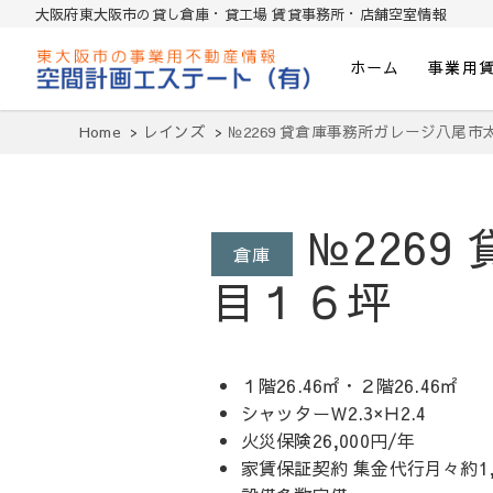
大阪府東大阪市の貸し倉庫・貸工場 賃貸事務所・店舗空室情報
ホーム
事業用
東大阪貸倉庫・貸し工場・賃貸事務所・
Home
レインズ
№2269 貸倉庫事務所ガレージ八尾
№226
倉庫
目１６坪
１階26.46㎡・２階26.46㎡
シャッターＷ2.3×Ｈ2.4
火災保険26,000円/年
家賃保証契約 集金代行月々約1,