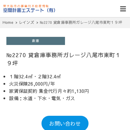
東大阪貸倉
庫・貸し工
Home
レインズ
№2270 貸倉庫事務所ガレージ八尾市東町１９坪
場・賃貸事務
所・空室一
倉庫
覧・空間計画
№2270 貸倉庫事務所ガレージ八尾市東町１
エステート
９坪
１階32.4㎡・２階32.4㎡
火災保険26,000円/年
家賃保証契約 集金代行月々約1,130円
設備：水道・下水・電気・ガス
お問い合わせ