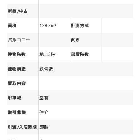
新築/中古
128.3m²
面積
計測方式
バルコニー
向き
地上3階
建物階数
部屋階数
鉄骨造
建物構造
間取内容
空有
駐車場
仲介
取引態様
即時
引渡/入居時期