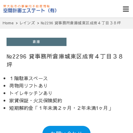
東大阪貸倉
庫・貸し工
Home
レインズ
№2296 貸事務所倉庫城東区成育４丁目３８坪
場・賃貸事務
所・空室一
倉庫
覧・空間計画
№2296 貸事務所倉庫城東区成育４丁目３８
エステート
坪
１階駐車スペース
荷物用リフトあり
トイレキッチンあり
家賃保証・火災保険契約
短期解約金「１年未満２ヶ月・２年未満1ヶ月」