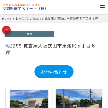
東大阪貸倉
庫・貸し工
Home
レインズ
№2299 貸倉庫大阪狭山市東池尻５丁目６１坪
場・賃貸事務
所・空室一
UP
倉庫
覧・空間計画
№2299 貸倉庫大阪狭山市東池尻５丁目６１
エステート
坪
お問い合わせ