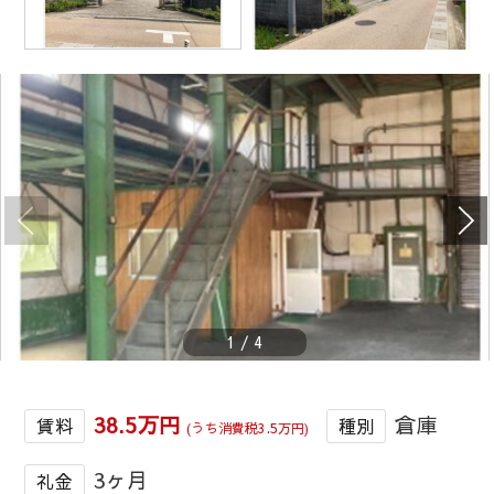
1
/
4
38.5万円
倉庫
賃料
種別
(うち消費税3.5万円)
3ヶ月
礼金