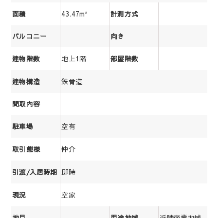
43.47m²
面積
計測方式
バルコニー
向き
地上1階
建物階数
部屋階数
鉄骨造
建物構造
間取内容
空有
駐車場
仲介
取引態様
即時
引渡/入居時期
空家
現況
近隣商業地域
地目
用途地域