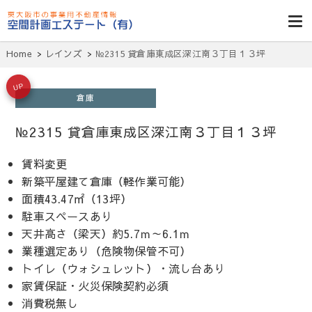
東大阪貸倉
庫・貸し工
Home
レインズ
№2315 貸倉庫東成区深江南３丁目１３坪
場・賃貸事務
所・空室一
UP
倉庫
覧・空間計画
№2315 貸倉庫東成区深江南３丁目１３坪
エステート
賃料変更
新築平屋建て倉庫（軽作業可能）
面積43.47㎡（13坪）
駐車スペースあり
天井高さ（梁天）約5.7ｍ～6.1ｍ
業種選定あり（危険物保管不可）
トイレ（ウォシュレット）・流し台あり
家賃保証・火災保険契約必須
消費税無し