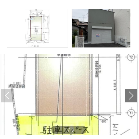
1
/
8