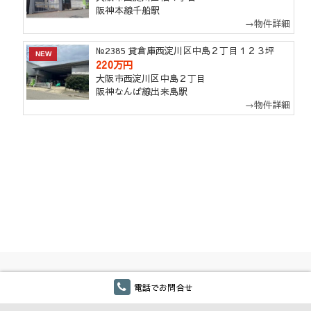
阪神本線千船駅
→物件詳細
№2385 貸倉庫西淀川区中島２丁目１２３坪
NEW
220万円
大阪市西淀川区中島２丁目
阪神なんば線出来島駅
→物件詳細
ホーム
ごあいさつ
会社概要
電話でお問合せ
アクセスマップ
免責事項
個人情報について
お問合せ
新規事業