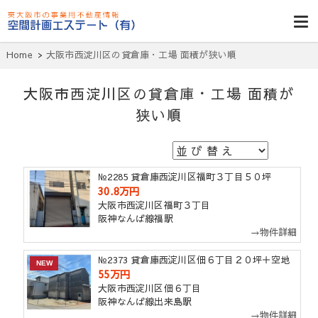
東大阪貸倉
庫・貸し工
Home
大阪市西淀川区の貸倉庫・工場 面積が狭い順
場・賃貸事務
所・空室一
大阪市西淀川区の貸倉庫・工場 面積が
覧・空間計画
狭い順
エステート
№2285 貸倉庫西淀川区福町３丁目５０坪
30.8万円
大阪市西淀川区福町３丁目
阪神なんば線福駅
→物件詳細
№2373 貸倉庫西淀川区佃６丁目２０坪＋空地
NEW
55万円
大阪市西淀川区佃６丁目
阪神なんば線出来島駅
→物件詳細