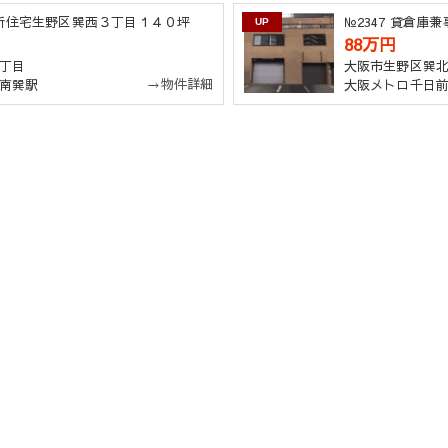
務所住宅生野区巽西３丁目１４０坪
№2347 貸倉
UP
88万円
丁目
大阪市生野区巽
→物件詳細
南巽駅
大阪メトロ千日