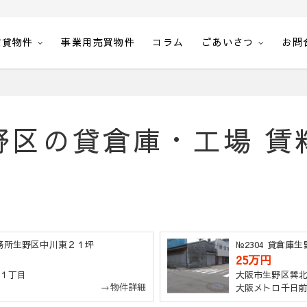
賃貸物件
事業用売買物件
コラム
ごあいさつ
お問
空室一覧・空間計画エステート
野区の貸倉庫・工場 賃
事務所生野区中川東２１坪
№2304 貸倉庫
25万円
１丁目
大阪市生野区巽
→物件詳細
大阪メトロ千日