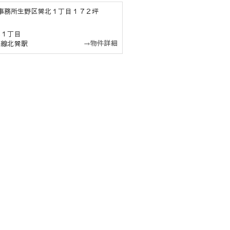
庫兼事務所生野区巽北１丁目１７２坪
北１丁目
→物件詳細
前線北巽駅