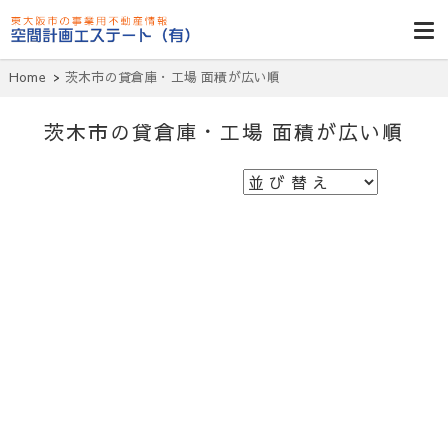
東大阪貸倉
庫・貸し工
Home
茨木市の貸倉庫・工場 面積が広い順
場・賃貸事務
所・空室一
茨木市の貸倉庫・工場 面積が広い順
覧・空間計画
エステート