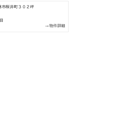
田林市桜井町３０２坪
目
→物件詳細