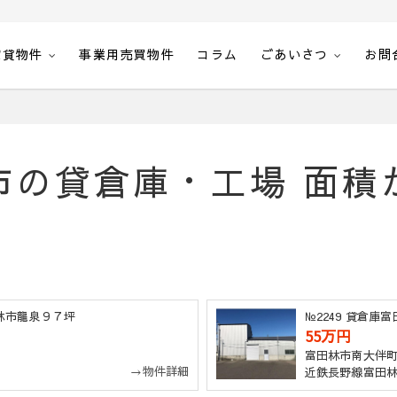
賃貸物件
事業用売買物件
コラム
ごあいさつ
お問
空室一覧・空間計画エステート
市の貸倉庫・工場 面積
田林市龍泉９７坪
№2249 貸倉庫
55万円
富田林市南大伴
→物件詳細
近鉄長野線富田