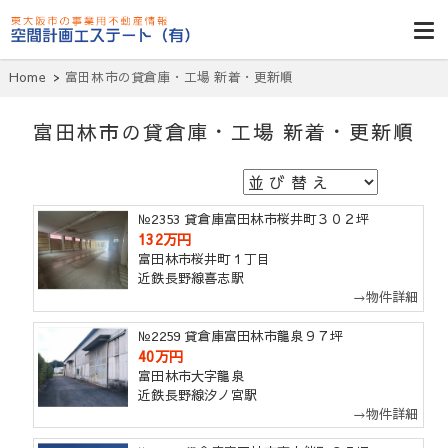
東大阪貸倉
庫・貸し工
Home
富田林市の貸倉庫・工場 新着・更新順
場・賃貸事務
所・空室一
富田林市の貸倉庫・工場 新着・更新順
覧・空間計画
エステート
№2353 貸倉庫富田林市桜井町３０２坪
132万円
富田林市桜井町１丁目
近鉄長野線喜志駅
→物件詳細
№2259 貸倉庫富田林市龍泉９７坪
40万円
富田林市大字龍泉
近鉄長野線汐ノ宮駅
→物件詳細