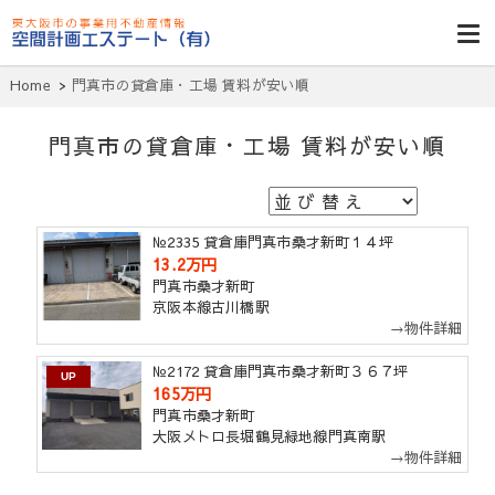
東大阪貸倉
庫・貸し工
Home
門真市の貸倉庫・工場 賃料が安い順
場・賃貸事務
所・空室一
門真市の貸倉庫・工場 賃料が安い順
覧・空間計画
エステート
№2335 貸倉庫門真市桑才新町１４坪
13.2万円
門真市桑才新町
京阪本線古川橋駅
→物件詳細
№2172 貸倉庫門真市桑才新町３６７坪
UP
165万円
門真市桑才新町
大阪メトロ長堀鶴見緑地線門真南駅
→物件詳細