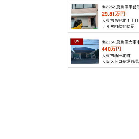
№2282 貸倉庫事
29.81万円
大東市深野北１丁目
ＪＲ片町線野崎駅
№2354 貸倉庫大
UP
440万円
大東市新田北町
大阪メトロ長堀鶴見