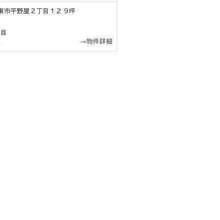
庫大東市平野屋２丁目１２９坪
丁目
→物件詳細
駅