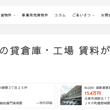
賃貸物件
事業用売買物件
コラム
ごあいさつ
お問
空室一覧・空間計画エステート
の貸倉庫・工場 賃料
東市御領３丁目２５坪
№2281 貸倉
15.4万円
大東市深野北１
→物件詳細
緑地線門真南駅
ＪＲ片町線野崎