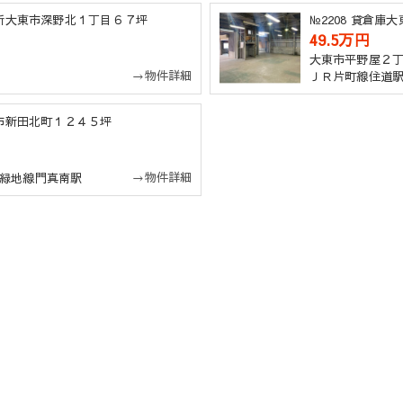
務所大東市深野北１丁目６７坪
№2208 貸倉
49.5万円
大東市平野屋２
→物件詳細
ＪＲ片町線住道
東市新田北町１２４５坪
→物件詳細
緑地線門真南駅