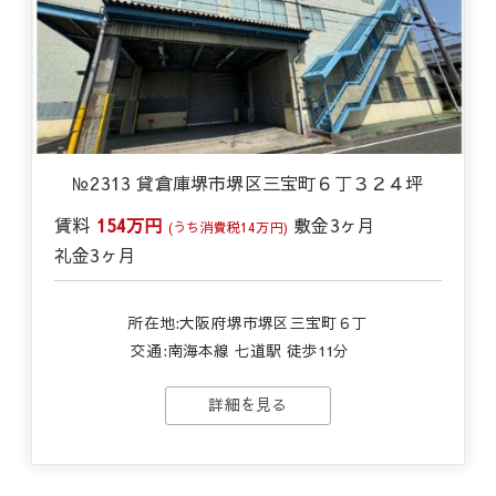
№2313 貸倉庫堺市堺区三宝町６丁３２４坪
賃料
154万円
敷金
3ヶ月
(うち消費税14万円)
礼金
3ヶ月
所在地:大阪府堺市堺区三宝町６丁
交通:
南海本線 七道駅 徒歩11分
詳細を見る