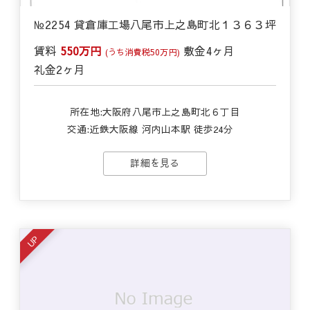
№2254 貸倉庫工場八尾市上之島町北１３６３坪
賃料
550万円
敷金
4ヶ月
(うち消費税50万円)
礼金
2ヶ月
所在地:大阪府八尾市上之島町北６丁目
交通:
近鉄大阪線 河内山本駅 徒歩24分
詳細を見る
UP