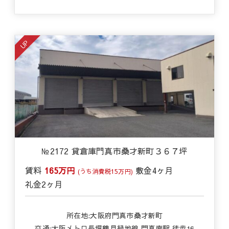
UP
№2172 貸倉庫門真市桑才新町３６７坪
賃料
165万円
敷金
4ヶ月
(うち消費税15万円)
礼金
2ヶ月
所在地:大阪府門真市桑才新町
交通:
大阪メトロ長堀鶴見緑地線 門真南駅 徒歩16