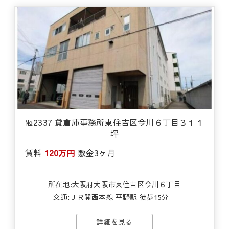
№2337 貸倉庫事務所東住吉区今川６丁目３１１
坪
賃料
120万円
敷金
3ヶ月
所在地:大阪府大阪市東住吉区今川６丁目
交通:
ＪＲ関西本線 平野駅 徒歩15分
詳細を見る