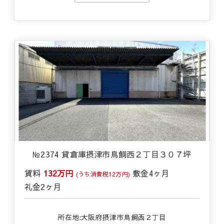
№2374 貸倉庫摂津市鳥飼西２丁目３０７坪
賃料
132万円
敷金
4ヶ月
(うち消費税12万円)
礼金
2ヶ月
所在地:大阪府摂津市鳥飼西２丁目