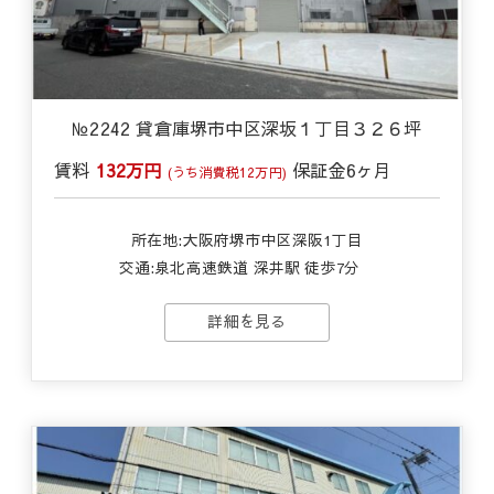
№2242 貸倉庫堺市中区深坂１丁目３２６坪
賃料
132万円
保証金
6ヶ月
(うち消費税12万円)
所在地:大阪府堺市中区深阪1丁目
交通:
泉北高速鉄道 深井駅 徒歩7分
詳細を見る