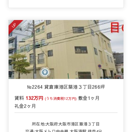
UP
№2264 貸倉庫港区築港３丁目266坪
賃料
132万円
敷金
1ヶ月
(うち消費税12万円)
礼金
2ヶ月
所在地:大阪府大阪市港区築港３丁目
交通:
大阪メトロ中央線 大阪港駅 徒歩4分