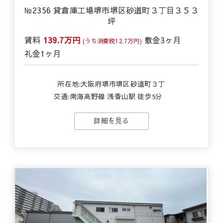
№2356 貸倉庫工場堺市堺区砂道町３丁目３５３
坪
賃料
139.7万円
敷金
3ヶ月
(うち消費税12.7万円)
礼金
1ヶ月
所在地:大阪府堺市堺区砂道町３丁
交通:
南海高野線 浅香山駅 徒歩5分
詳細を見る