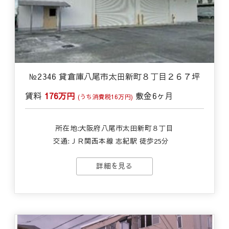
№2346 貸倉庫八尾市太田新町８丁目２６７坪
賃料
176万円
敷金
6ヶ月
(うち消費税16万円)
所在地:大阪府八尾市太田新町８丁目
交通:
ＪＲ関西本線 志紀駅 徒歩25分
詳細を見る