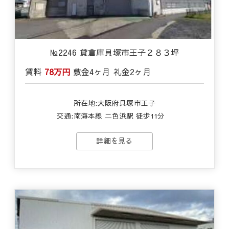
№2246 貸倉庫貝塚市王子２８３坪
賃料
78万円
敷金
4ヶ月
礼金
2ヶ月
所在地:大阪府貝塚市王子
交通:
南海本線 二色浜駅 徒歩11分
詳細を見る