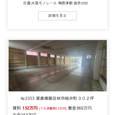
交通:
大阪モノレール 南摂津駅 徒歩20分
詳細を見る
№2353 貸倉庫富田林市桜井町３０２坪
賃料
132万円
敷金
960万円
(うち消費税12万円)
礼金
264万円