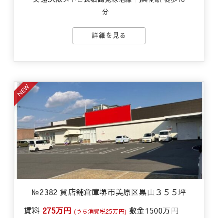
分
詳細を見る
NEW
№2382 貸店舗倉庫堺市美原区黒山３５５坪
賃料
275万円
敷金
1500万円
(うち消費税25万円)