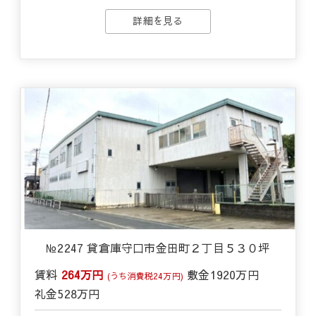
詳細を見る
№2247 貸倉庫守口市金田町２丁目５３０坪
賃料
264万円
敷金
1920万円
(うち消費税24万円)
礼金
528万円