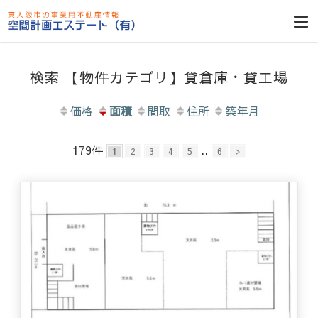
東大阪貸倉
庫・貸し工
場・賃貸事務
検索 【物件カテゴリ】貸倉庫・貸工場
所・空室一
覧・空間計画
価格
面積
間取
住所
築年月
エステート
179
件
..
1
2
3
4
5
6
>