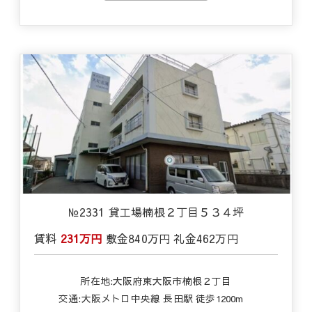
№2331 貸工場楠根２丁目５３４坪
賃料
231万円
敷金
840万円
礼金
462万円
所在地:大阪府東大阪市楠根２丁目
交通:
大阪メトロ中央線 長田駅 徒歩1200m