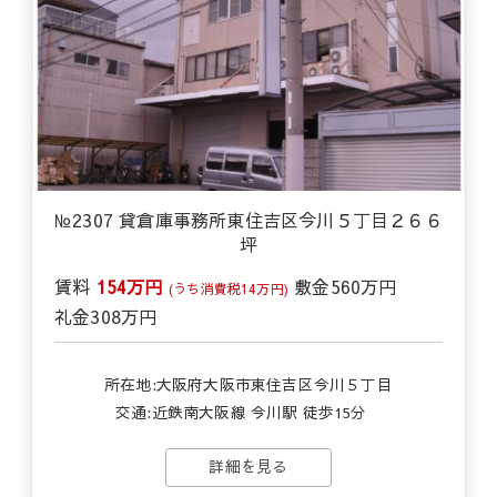
№2307 貸倉庫事務所東住吉区今川５丁目２６６
坪
賃料
154万円
敷金
560万円
(うち消費税14万円)
礼金
308万円
所在地:大阪府大阪市東住吉区今川５丁目
交通:
近鉄南大阪線 今川駅 徒歩15分
詳細を見る