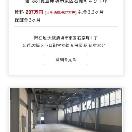
№1881貸倉庫堺市東区石原町４９１坪
賃料
297万円
礼金
3.3ヶ月
(うち消費税27万円)
保証金
3ヶ月
所在地:大阪府堺市東区石原町１丁
交通:
大阪メトロ御堂筋線 新金岡駅 徒歩20分
詳細を見る