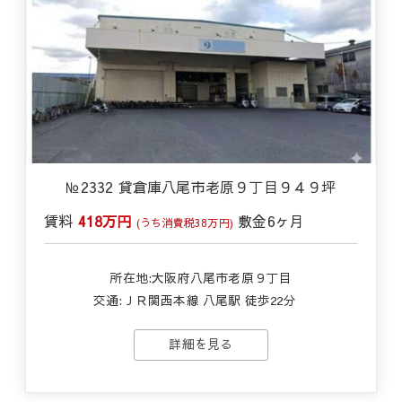
№2332 貸倉庫八尾市老原９丁目９４９坪
賃料
418万円
敷金
6ヶ月
(うち消費税38万円)
所在地:大阪府八尾市老原９丁目
交通:
ＪＲ関西本線 八尾駅 徒歩22分
詳細を見る