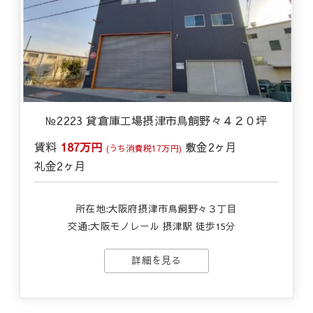
№2223 貸倉庫工場摂津市鳥飼野々４２０坪
賃料
187万円
敷金
2ヶ月
(うち消費税17万円)
礼金
2ヶ月
所在地:大阪府摂津市鳥飼野々３丁目
交通:
大阪モノレール 摂津駅 徒歩15分
詳細を見る