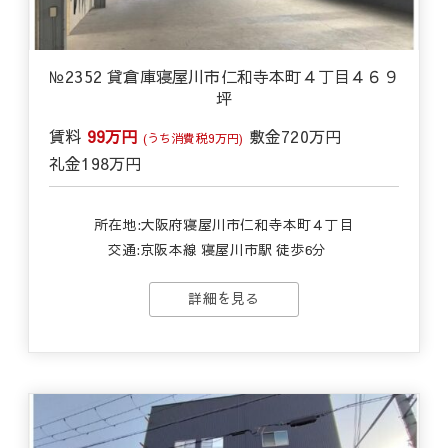
№2352 貸倉庫寝屋川市仁和寺本町４丁目４６９
坪
賃料
99万円
敷金
720万円
(うち消費税9万円)
礼金
198万円
所在地:大阪府寝屋川市仁和寺本町４丁目
交通:
京阪本線 寝屋川市駅 徒歩6分
詳細を見る