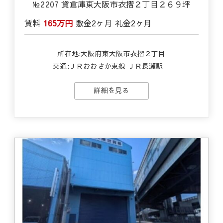
№2207 貸倉庫東大阪市衣摺２丁目２６９坪
賃料
165万円
敷金
2ヶ月
礼金
2ヶ月
所在地:大阪府東大阪市衣摺２丁目
交通:
ＪＲおおさか東線 ＪＲ長瀬駅
詳細を見る