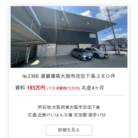
№2366 貸倉庫東大阪市吉田下島３８０坪
賃料
165万円
礼金
4ヶ月
(うち消費税15万円)
所在地:大阪府東大阪市吉田下島
交通:
近鉄けいはんな線 吉田駅 徒歩17分
詳細を見る