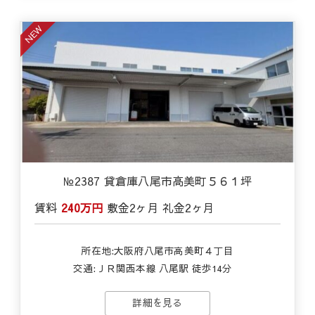
NEW
№2387 貸倉庫八尾市高美町５６１坪
賃料
240万円
敷金
2ヶ月
礼金
2ヶ月
所在地:大阪府八尾市高美町４丁目
交通:
ＪＲ関西本線 八尾駅 徒歩14分
詳細を見る