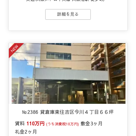
詳細を見る
NEW
№2386 貸倉庫東住吉区今川４丁目６６坪
賃料
110万円
敷金
3ヶ月
(うち消費税10万円)
礼金
2ヶ月