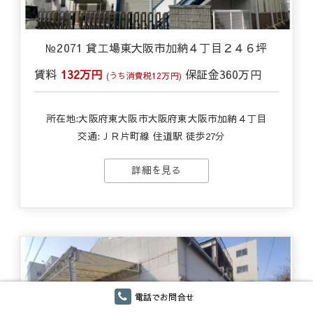
№2071 貸工場東大阪市加納４丁目２４６坪
賃料
132万円
保証金
360万円
(うち消費税12万円)
所在地:大阪府東大阪市大阪府東大阪市加納４丁目
交通:
ＪＲ片町線 住道駅 徒歩27分
詳細を見る
電話でお問合せ