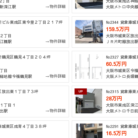
2丁目
大阪市東成区神
→物件詳細
新深江駅
大阪メトロ中央
事務所ビル東成区東今里２丁目２１７坪
№2344 貸倉
159.5万円
２丁目
大阪市城東区放
→物件詳細
江橋駅
ＪＲ片町線放出
務所鶴見区鶴見４丁目２０４坪
№2327 貸倉
60.5万円
丁目
大阪市城東区今
→物件詳細
緑地線今福鶴見駅
大阪メトロ長堀
見区放出東１丁目７３坪
№2315 貸倉
UP
28万円
１丁目１
大阪市東成区深
→物件詳細
出駅
大阪メトロ千日
倉庫城東区成育４丁目３８坪
№2291 貸倉
16.5万円