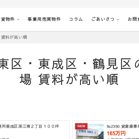
賃貸物件
事業用売買物件
コラム
ごあいさつ
お問
空室一覧・空間計画エステート
 賃料が高い順
城東区・東成区・鶴見区
場 賃料が高い順
事務所東成区深江南２丁目１００坪
№2390 貸倉
NEW
165万円