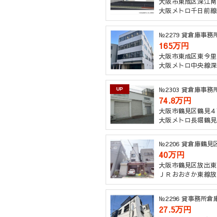
大阪市東成区深江南
大阪メトロ千日前線
№2279 貸倉庫
165万円
大阪市東成区東今里
大阪メトロ中央線深
№2303 貸倉庫事
UP
74.8万円
大阪市鶴見区鶴見４
大阪メトロ長堀鶴見
№2206 貸倉庫鶴
40万円
大阪市鶴見区放出東
ＪＲおおさか東線放
№2296 貸事務所
27.5万円